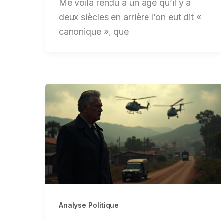
Me voilà rendu à un âge qu’il y a
deux siècles en arrière l’on eut dit «
canonique », que
Analyse Politique