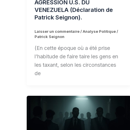
AGRESSION U.S. DU
VENEZUELA (Déclaration de
Patrick Seignon).
Laisser un commentaire
/
Analyse Politique
/
Patrick Seignon
(En cette époque où a été prise
l’habitude de faire taire les gens en
les taxant, selon les circonstances
de