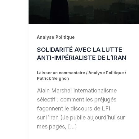
Analyse Politique
SOLIDARITÉ AVEC LA LUTTE
ANTI-IMPÉRIALISTE DE L’IRAN
Laisser un commentaire
/
Analyse Politique
/
Patrick Seignon
Alain Marshal Internationalisme
sélectif : comment les préjugés
façonnent le discours de LFI
sur l’Iran (Je publie aujourd’hui sur
mes pages, […]