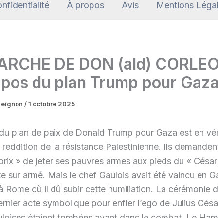
nfidentialité
À propos
Avis
Mentions Léga
ARCHE DE DON (ald) CORLE
opos du plan Trump pour Gaz
 Seignon
/
1 octobre 2025
du plan de paix de Donald Trump pour Gaza est en vér
 reddition de la résistance Palestinienne. Ils demanden
orix » de jeter ses pauvres armes aux pieds du « César
te sur armé. Mais le chef Gaulois avait été vaincu en G
 à Rome où il dû subir cette humiliation. La cérémonie
ernier acte symbolique pour enfler l’ego de Julius Césa
loises étaient tombées avant dans le combat. Le Hama