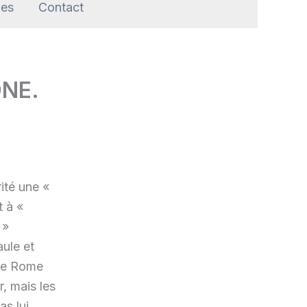
les
Contact
ONE.
a
ité une «
t à «
 »
aule et
 de Rome
r, mais les
s lui