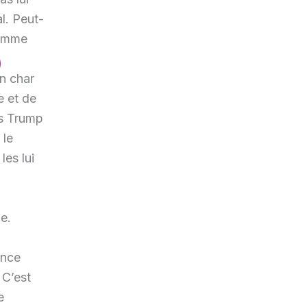
l. Peut-
comme
n char
e et de
es Trump
 le
les lui
e.
ance
 C’est
e