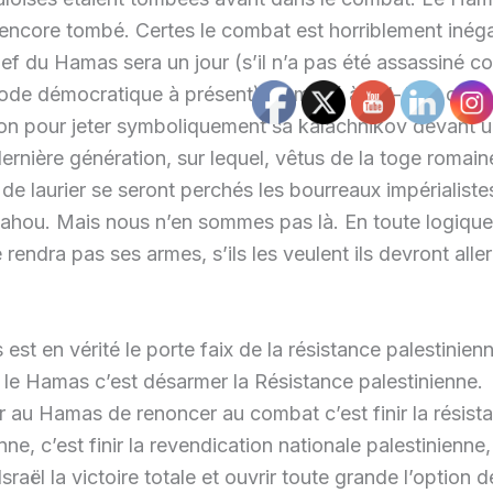
 encore tombé. Certes le combat est horriblement inéga
hef du Hamas sera un jour (s’il n’a pas été assassiné 
mode démocratique à présent) emmené à Tel-Aviv ou à
n pour jeter symboliquement sa kalachnikov devant u
dernière génération, sur lequel, vêtus de la toge romain
de laurier se seront perchés les bourreaux impérialist
ahou. Mais nous n’en sommes pas là. En toute logique
endra pas ses armes, s’ils les veulent ils devront aller 
st en vérité le porte faix de la résistance palestinienn
le Hamas c’est désarmer la Résistance palestinienne.
au Hamas de renoncer au combat c’est finir la résist
nne, c’est finir la revendication nationale palestinienne,
sraël la victoire totale et ouvrir toute grande l’option d