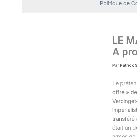
Politique de Co
LE M
A pr
Par
Patrick
Le préten
offre » de
Vercingét
impérialis
transféré
était un d
armes gau