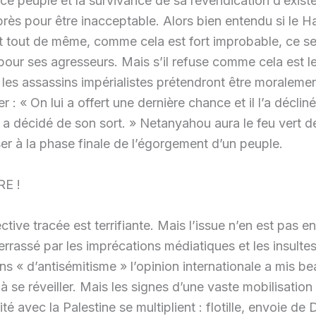
e peuple et la survivance de sa revendication d’exister.
rès pour être inacceptable. Alors bien entendu si le 
it tout de même, comme cela est fort improbable, ce ser
pour ses agresseurs. Mais s’il refuse comme cela est le
les assassins impérialistes prétendront être moralement
er : « On lui a offert une dernière chance et il l’a décliné,
a décidé de son sort. » Netanyahou aura le feu vert 
er à la phase finale de l’égorgement d’un peuple.
E !
tive tracée est terrifiante. Mais l’issue n’en est pas e
errassé par les imprécations médiatiques et les insultes
ns « d’antisémitisme » l’opinion internationale a mis 
à se réveiller. Mais les signes d’une vaste mobilisatio
ité avec la Palestine se multiplient : flotille, envoie de