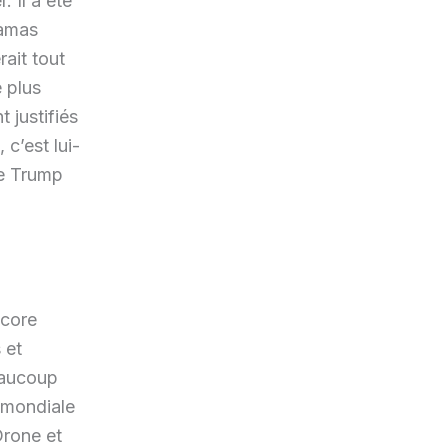
 Il a été
Hamas
ait tout
 plus
 justifiés
 c’est lui-
de Trump
ncore
 et
beaucoup
n mondiale
 Drone et