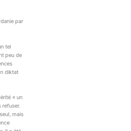
rdanie par
n tel
ent peu de
rences
n diktat
érité « un
 refuser.
seul, mais
tence