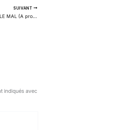
SUIVANT
ILS ONT CHOISI LE MAL (A propos de l’alliance Faure/Macron, et pas que….
t indiqués avec