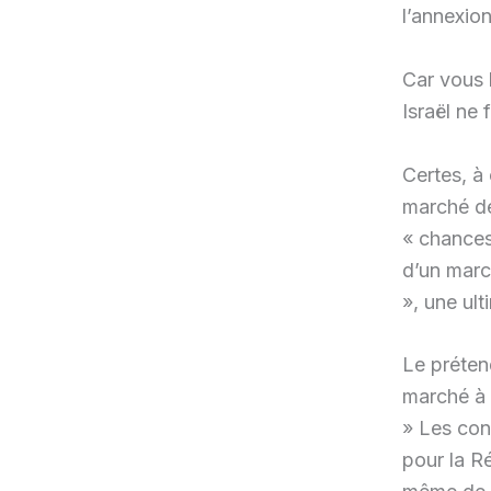
l’annexion
Car vous l
Israël ne 
Certes, à 
marché de 
« chances
d’un marc
», une ul
Le préten
marché à 
» Les con
pour la R