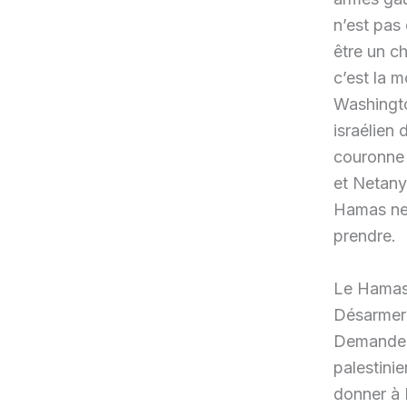
n’est pas
être un c
c’est la 
Washingto
israélien 
couronne 
et Netany
Hamas ne r
prendre.
Le Hamas e
Désarmer 
Demander 
palestinie
donner à I