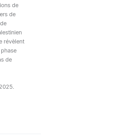
tions de
ers de
 de
lestinien
e révèlent
a phase
as de
 2025.