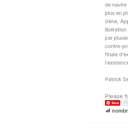
de navire
plus en p
Gène, App
libération
par plusie
contre-pro
finale d’e
l’existenc
Patrick S
Please f
20
nombr